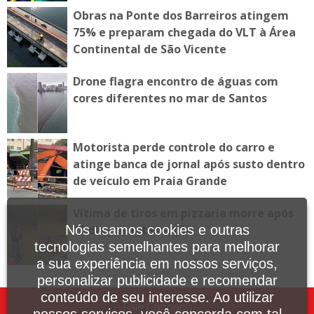
Obras na Ponte dos Barreiros atingem
75% e preparam chegada do VLT à Área
Continental de São Vicente
Drone flagra encontro de águas com
cores diferentes no mar de Santos
Motorista perde controle do carro e
atinge banca de jornal após susto dentro
de veículo em Praia Grande
Vítima de tiros em pizzaria morre após
10 dias de internação
Nós usamos cookies e outras
tecnologias semelhantes para melhorar
a sua experiência em nossos serviços,
personalizar publicidade e recomendar
conteúdo de seu interesse. Ao utilizar
Fale Conosco