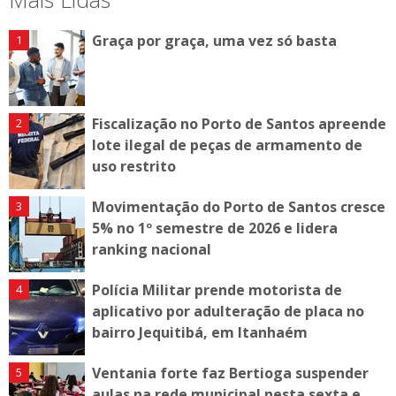
Graça por graça, uma vez só basta
Fiscalização no Porto de Santos apreende
lote ilegal de peças de armamento de
uso restrito
Movimentação do Porto de Santos cresce
5% no 1º semestre de 2026 e lidera
ranking nacional
Polícia Militar prende motorista de
aplicativo por adulteração de placa no
bairro Jequitibá, em Itanhaém
Ventania forte faz Bertioga suspender
aulas na rede municipal nesta sexta e