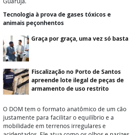
Guarujá.
Tecnologia à prova de gases tóxicos e
animais peçonhentos
Graça por graça, uma vez só basta
Fiscalização no Porto de Santos
apreende lote ilegal de peças de
armamento de uso restrito
O DOM tem o formato anatômico de um cão
justamente para facilitar o equilíbrio e a
mobilidade em terrenos irregulares e
acidentados. Ele atua como os olhos e narizes