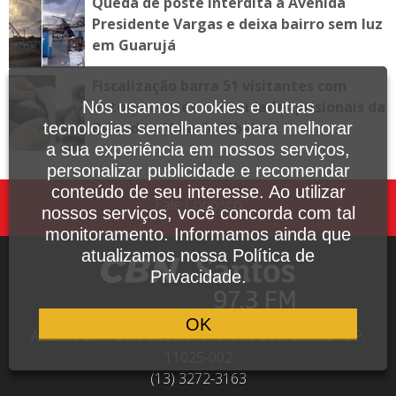
Queda de poste interdita a Avenida
Presidente Vargas e deixa bairro sem luz
em Guarujá
Fiscalização barra 51 visitantes com
entorpecentes em unidades prisionais da
Nós usamos cookies e outras
Baixada e Vale do Ribeira
tecnologias semelhantes para melhorar
a sua experiência em nossos serviços,
personalizar publicidade e recomendar
conteúdo de seu interesse. Ao utilizar
Fale Conosco
nossos serviços, você concorda com tal
monitoramento. Informamos ainda que
atualizamos nossa Política de
Privacidade.
OK
Avenida Dr. Pedro Lessa, 1640, sala 809, Santos - SP,
11025-002
(13) 3272-3163