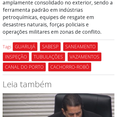
amplamente consolidado no exterior, sendo a
ferramenta padrão em indústrias
petroquímicas, equipes de resgate em
desastres naturais, forças policiais e
operações militares em zonas de conflito.
GUARUJÁ
SABESP
SANEAMENTO
Tags
INSPEÇÃO
TUBULAÇÕES
VAZAMENTOS
CANAL DO PORTO
CACHORRO-ROBÔ
Leia também