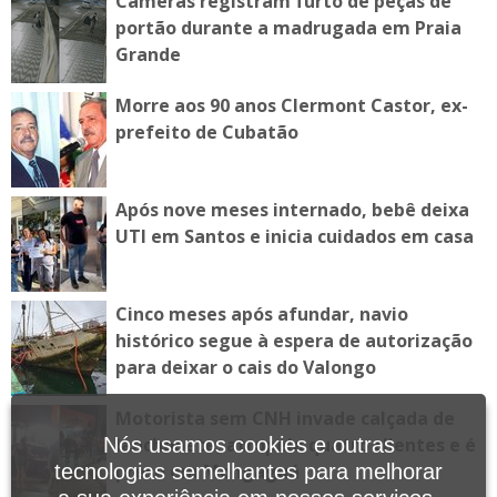
Câmeras registram furto de peças de
portão durante a madrugada em Praia
Grande
Morre aos 90 anos Clermont Castor, ex-
prefeito de Cubatão
Após nove meses internado, bebê deixa
UTI em Santos e inicia cuidados em casa
Cinco meses após afundar, navio
histórico segue à espera de autorização
para deixar o cais do Valongo
Motorista sem CNH invade calçada de
lanchonete, atropela quatro clientes e é
Nós usamos cookies e outras
preso em Mongaguá
tecnologias semelhantes para melhorar