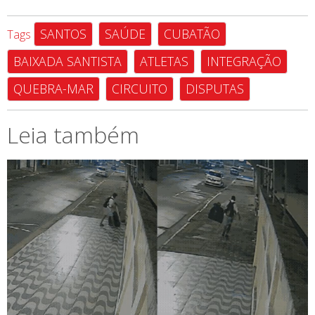
SANTOS
SAÚDE
CUBATÃO
Tags
BAIXADA SANTISTA
ATLETAS
INTEGRAÇÃO
QUEBRA-MAR
CIRCUITO
DISPUTAS
Leia também