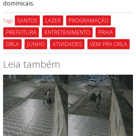
dominicais.
SANTOS
LAZER
PROGRAMAÇÃO
Tags
PREFEITURA
ENTRETENIMENTO
PRAIA
ORLA
JUNHO
ATIVIDADES
VEM PRA ORLA
Leia também