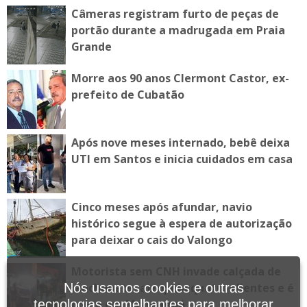
Câmeras registram furto de peças de
portão durante a madrugada em Praia
Grande
Morre aos 90 anos Clermont Castor, ex-
prefeito de Cubatão
Após nove meses internado, bebê deixa
UTI em Santos e inicia cuidados em casa
Cinco meses após afundar, navio
histórico segue à espera de autorização
para deixar o cais do Valongo
Motorista sem CNH invade calçada de
lanchonete, atropela quatro clientes e é
Nós usamos cookies e outras
preso em Mongaguá
tecnologias semelhantes para melhorar