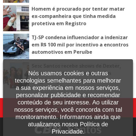
Homem é procurado por tentar matar
ex-companheira que tinha medida
protetiva em Registro
TJ-SP condena influenciador a indenizar
em R$ 100 mil por incentivo a encontros
automotivos em Peruíbe
Sesc Santos recebe shows de Dexter,
Tasha e Tracie e Tribo de Jah em
Nós usamos cookies e outras
programação de agosto
tecnologias semelhantes para melhorar
a sua experiência em nossos serviços,
personalizar publicidade e recomendar
conteúdo de seu interesse. Ao utilizar
Fale Conosco
nossos serviços, você concorda com tal
monitoramento. Informamos ainda que
atualizamos nossa Política de
Privacidade.