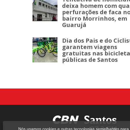
deixa homem com qua
perfurações de faca n
bairro Morrinhos, em
Guarujá
Dia dos Pais e do Cicli
garantem viagens
gratuitas nas biciclet
públicas de Santos
Nós usamos cookies e outras tecnologias semelhantes para 