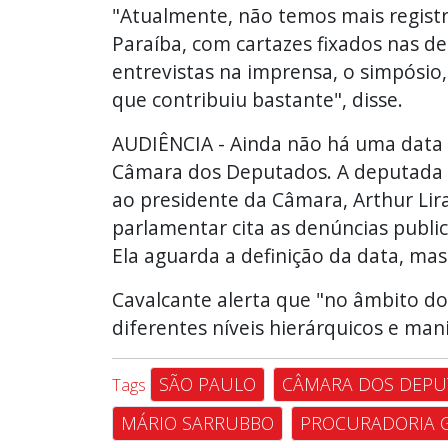
"Atualmente, não temos mais registr
Paraíba, com cartazes fixados nas de
entrevistas na imprensa, o simpósio,
que contribuiu bastante", disse.
AUDIÊNCIA - Ainda não há uma data d
Câmara dos Deputados. A deputada Lu
ao presidente da Câmara, Arthur Lira 
parlamentar cita as denúncias publi
Ela aguarda a definição da data, mas
Cavalcante alerta que "no âmbito do
diferentes níveis hierárquicos e mani
SÃO PAULO
CÂMARA DOS DEPU
Tags
MÁRIO SARRUBBO
PROCURADORIA G