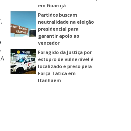
em Guarujá
Partidos buscam
,
neutralidade na eleição
presidencial para
garantir apoio ao
a
vencedor
o
Foragido da Justiça por
 A
estupro de vulnerável é
localizado e preso pela
Força Tática em
Itanhaém