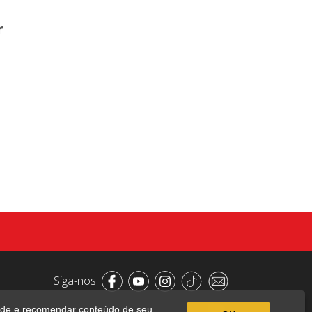
r
Siga-nos
dade e recomendar conteúdo de seu