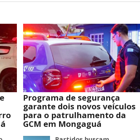
e
Programa de segurança
garante dois novos veículos
rro
para o patrulhamento da
já
GCM em Mongaguá
o
Partidos buscam