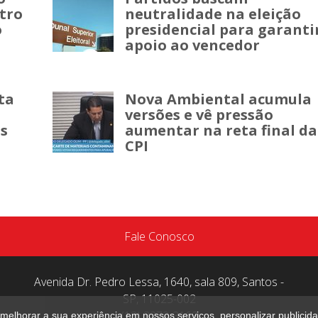
tro
neutralidade na eleição
o
presidencial para garanti
apoio ao vencedor
sta
Nova Ambiental acumula
versões e vê pressão
as
aumentar na reta final da
CPI
Fale Conosco
Avenida Dr. Pedro Lessa, 1640, sala 809, Santos -
SP, 11025-002
(13) 3272-3163
melhorar a sua experiência em nossos serviços, personalizar publici