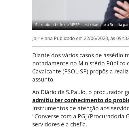
Sarrubbo, chefe do MPSP, será chamado à Brasília para
Jair Viana
Publicado em 22/06/2023, às 09h3
Diante dos vários casos de assédio mo
notadamente no Ministério Público d
Cavalcante (PSOL-SP) propôs a reali
assunto.
Ao Diário de S.Paulo, o procurador 
admitiu ter conhecimento do prob
instrumentos de atenção aos servi
"Converse com a PGJ (Procuradoria G
servidores e a chefia.