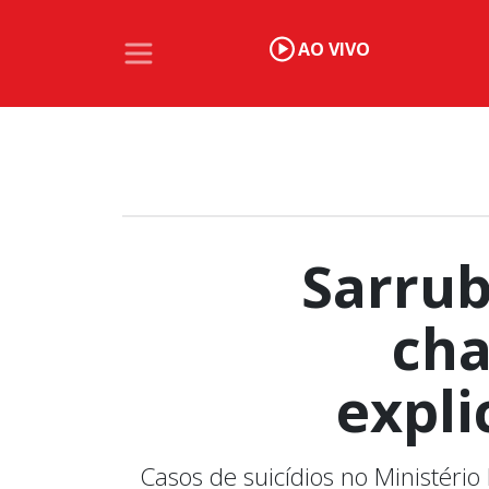
AO VIVO
Sarrub
cha
expli
Casos de suicídios no Ministéri