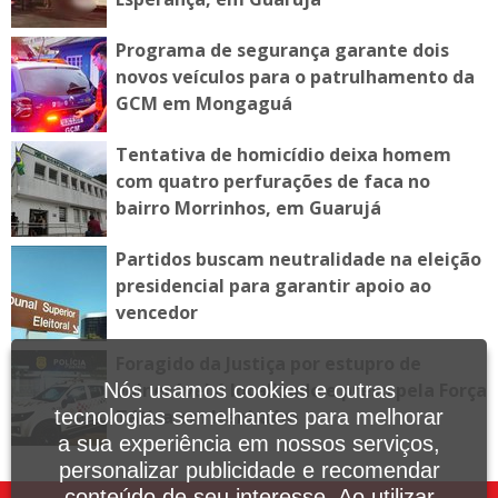
Programa de segurança garante dois
novos veículos para o patrulhamento da
GCM em Mongaguá
Tentativa de homicídio deixa homem
com quatro perfurações de faca no
bairro Morrinhos, em Guarujá
Partidos buscam neutralidade na eleição
presidencial para garantir apoio ao
vencedor
Foragido da Justiça por estupro de
vulnerável é localizado e preso pela Força
Nós usamos cookies e outras
Tática em Itanhaém
tecnologias semelhantes para melhorar
a sua experiência em nossos serviços,
personalizar publicidade e recomendar
conteúdo de seu interesse. Ao utilizar