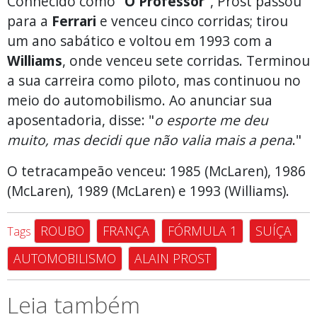
Conhecido como "
O Professor
", Prost passou
para a
Ferrari
e venceu cinco corridas; tirou
um ano sabático e voltou em 1993 com a
Williams
, onde venceu sete corridas. Terminou
a sua carreira como piloto, mas continuou no
meio do automobilismo. Ao anunciar sua
aposentadoria, disse: "
o esporte me deu
muito, mas decidi que não valia mais a pena
."
O tetracampeão venceu: 1985 (McLaren), 1986
(McLaren), 1989 (McLaren) e 1993 (Williams).
ROUBO
FRANÇA
FÓRMULA 1
SUÍÇA
Tags
AUTOMOBILISMO
ALAIN PROST
Leia também