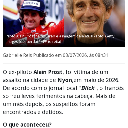
Piloto Alain Prost na McLaren e a imagem dele atual - Foto: Getty
Images (esquerda) / AFP (direita)
Gabrielle Reis
Publicado em 08/07/2026, às 08h31
O ex-piloto
Alain Prost
, foi vítima de um
assalto na cidade de
Nyon
,em maio de 2026.
De acordo com o jornal local "
Blick
", o francês
sofreu leves ferimentos na cabeça. Mais de
um mês depois, os suspeitos foram
encontrados e detidos.
O que aconteceu?