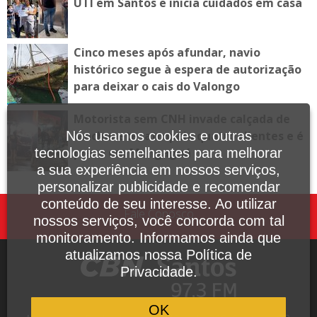
UTI em Santos e inicia cuidados em casa
Cinco meses após afundar, navio
histórico segue à espera de autorização
para deixar o cais do Valongo
Motorista sem CNH invade calçada de
lanchonete, atropela quatro clientes e é
Nós usamos cookies e outras
preso em Mongaguá
tecnologias semelhantes para melhorar
a sua experiência em nossos serviços,
personalizar publicidade e recomendar
conteúdo de seu interesse. Ao utilizar
Fale Conosco
nossos serviços, você concorda com tal
monitoramento. Informamos ainda que
atualizamos nossa Política de
Privacidade.
OK