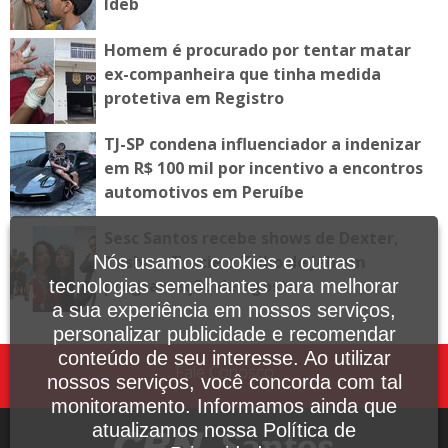
Ideb
Homem é procurado por tentar matar
ex-companheira que tinha medida
protetiva em Registro
TJ-SP condena influenciador a indenizar
em R$ 100 mil por incentivo a encontros
automotivos em Peruíbe
Sesc Santos recebe shows de Dexter,
Tasha e Tracie e Tribo de Jah em
Nós usamos cookies e outras
programação de agosto
tecnologias semelhantes para melhorar
a sua experiência em nossos serviços,
personalizar publicidade e recomendar
conteúdo de seu interesse. Ao utilizar
Fale Conosco
nossos serviços, você concorda com tal
monitoramento. Informamos ainda que
atualizamos nossa Política de