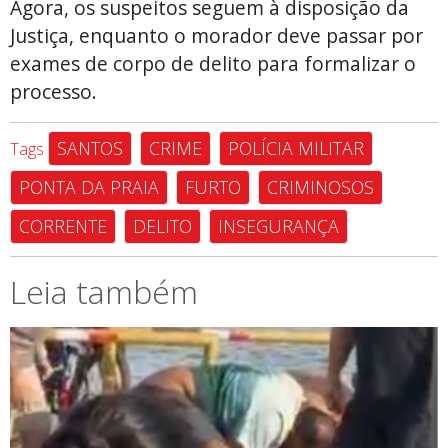
Agora, os suspeitos seguem à disposição da
Justiça, enquanto o morador deve passar por
exames de corpo de delito para formalizar o
processo.
SANTOS
CRIME
POLÍCIA MILITAR
Tags
PONTA DA PRAIA
FURTO
CRIMINOSOS
CORRENTE
DELITO
INSEGURANÇA
Leia também