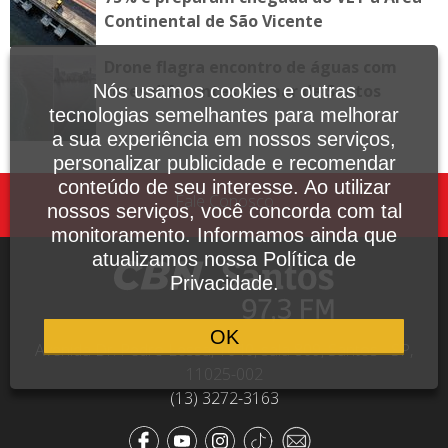
Continental de São Vicente
Drone flagra encontro de águas com
cores diferentes no mar de Santos
Nós usamos cookies e outras
tecnologias semelhantes para melhorar
a sua experiência em nossos serviços,
personalizar publicidade e recomendar
conteúdo de seu interesse. Ao utilizar
Fale Conosco
nossos serviços, você concorda com tal
monitoramento. Informamos ainda que
atualizamos nossa Política de
Privacidade.
OK
Avenida Dr. Pedro Lessa, 1640, sala 809, Santos - SP,
11025-002
(13) 3272-3163