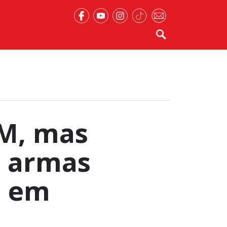
PM, mas
o armas
o em