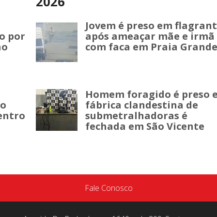
2026
Jovem é preso em flagran
o por
após ameaçar mãe e irmã
no
com faca em Praia Grand
Homem foragido é preso 
lo
fábrica clandestina de
entro
submetralhadoras é
fechada em São Vicente
Fale Conosco