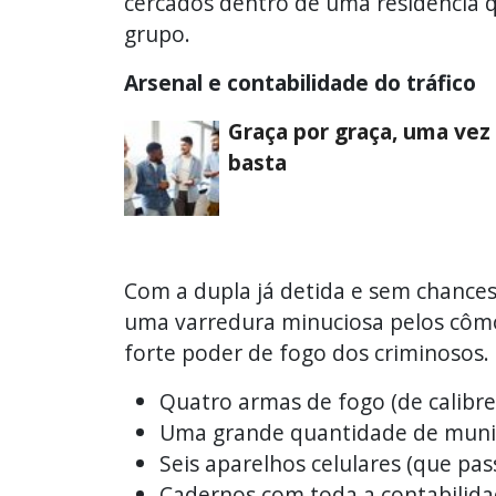
cercados dentro de uma residência q
grupo.
Arsenal e contabilidade do tráfico
Graça por graça, uma vez
basta
Com a dupla já detida e sem chances d
uma varredura minuciosa pelos cômo
forte poder de fogo dos criminosos. 
Quatro armas de fogo (de calibres
Uma grande quantidade de muniçõ
Seis aparelhos celulares (que pa
Cadernos com toda a contabilidad