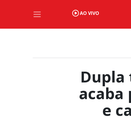
AO VIVO
Dupla 
acaba 
e c