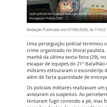
Ação policial em Guarujá leva à prisão de dois homens
Divulgação/ Polícia Civil
Redação
Publicado em 01/06/2026, às 11h22
Uma perseguição policial terminou
crime organizado no litoral paulist
manhã da última sexta-feira (29), n
escapar de equipes do 21º Batalhão da
militares estouraram o esconderijo
além de farta quantidade de entorp
Os policiais militares realizavam u
avistaram os suspeitos. Ao percebe
tentaram fugir correndo a pé, mas