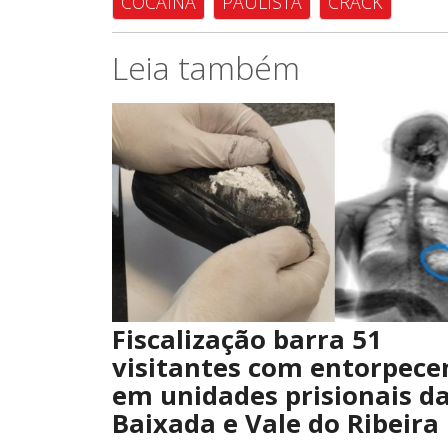
COCAÍNA
PAULISTA
CRACK
Leia também
Fiscalização barra 51
visitantes com entorpece
em unidades prisionais d
Baixada e Vale do Ribeira