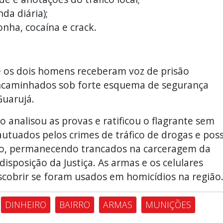
da diária);
onha, cocaína e crack.
o e os dois homens receberam voz de prisão
encaminhados sob forte esquema de segurança
Guarujá.
o analisou as provas e ratificou o flagrante sem
 autuados pelos crimes de tráfico de drogas e pos
rito, permanecendo trancados na carceragem da
isposição da Justiça. As armas e os celulares
escobrir se foram usados em homicídios na região
DINHEIRO
BAIRRO
ARMAS
MUNIÇÕES