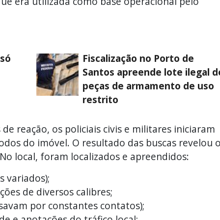
ue era utilizada como base operacional pelo
 só
Fiscalização no Porto de
Santos apreende lote ilegal d
peças de armamento de uso
restrito
e reação, os policiais civis e militares iniciaram
dos do imóvel. O resultado das buscas revelou 
No local, foram localizados e apreendidos:
 variados);
es de diversos calibres;
ssavam por constantes contatos);
e e anotações do tráfico local;