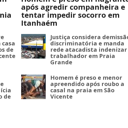
após agredir companheira e
nia
tentar impedir socorro em
Itanhaém
re
Justiça considera demissã
 casa
discriminatória e manda
os de
rede atacadista indenizar
cente
trabalhador em Praia
Grande
e
Homem é preso e menor
de
apreendido após roubo a
ícia
casal na praia em São
o de
Vicente