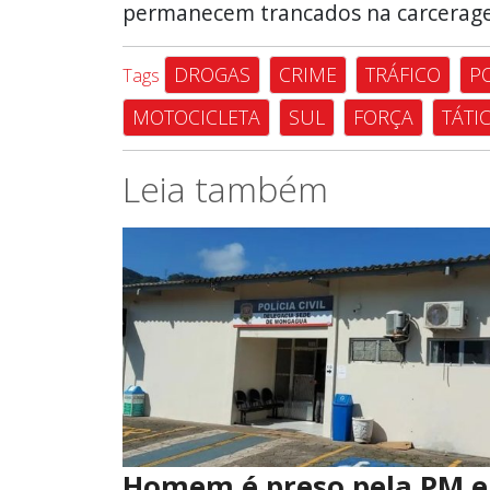
permanecem trancados na carceragem
DROGAS
CRIME
TRÁFICO
PO
Tags
MOTOCICLETA
SUL
FORÇA
TÁTI
Leia também
Homem é preso pela PM 