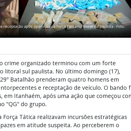
receptação após operação da Força Tática no litoral sul paulista - Foto:
 crime organizado terminou com um forte
 litoral sul paulista. No último domingo (17),
 do 29º Batalhão prenderam quatro homens em
 entorpecentes e receptação de veículo. O bando f
is, em Itanhaém, após uma ação que começou co
o "QG" do grupo.
Força Tática realizavam incursões estratégicas
apazes em atitude suspeita. Ao perceberem o