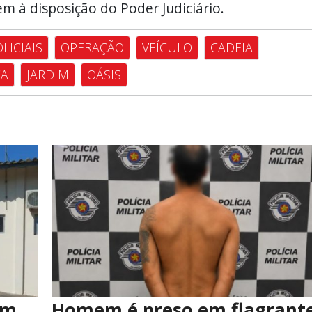
 à disposição do Poder Judiciário.
LICIAIS
OPERAÇÃO
VEÍCULO
CADEIA
CA
JARDIM
OÁSIS
em
Homem é preso em flagrant