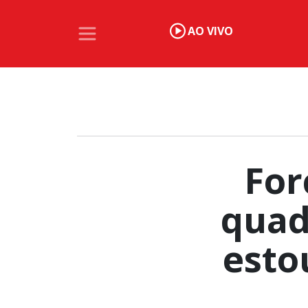
AO VIVO
For
quad
esto