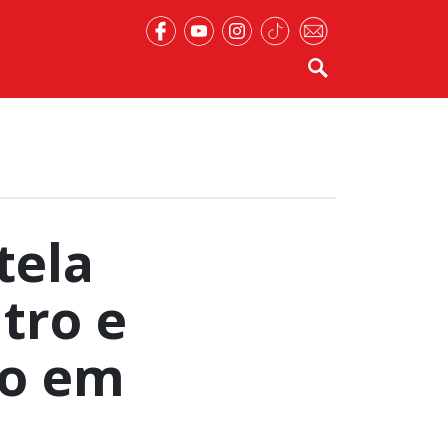
tela
tro e
co em