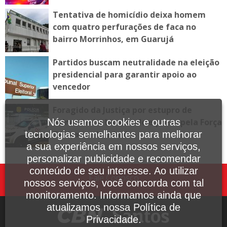
Tentativa de homicídio deixa homem
com quatro perfurações de faca no
bairro Morrinhos, em Guarujá
Partidos buscam neutralidade na eleição
presidencial para garantir apoio ao
vencedor
Foragido da Justiça por estupro de
vulnerável é localizado e preso pela Força
Nós usamos cookies e outras
Tática em Itanhaém
tecnologias semelhantes para melhorar
a sua experiência em nossos serviços,
personalizar publicidade e recomendar
conteúdo de seu interesse. Ao utilizar
Fale Conosco
nossos serviços, você concorda com tal
monitoramento. Informamos ainda que
atualizamos nossa Política de
Privacidade.