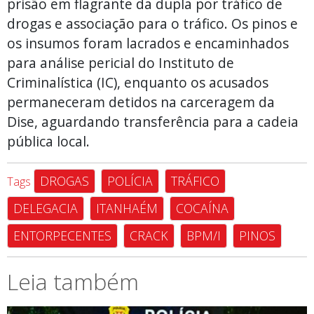
prisão em flagrante da dupla por tráfico de
drogas e associação para o tráfico. Os pinos e
os insumos foram lacrados e encaminhados
para análise pericial do Instituto de
Criminalística (IC), enquanto os acusados
permaneceram detidos na carceragem da
Dise, aguardando transferência para a cadeia
pública local.
DROGAS
POLÍCIA
TRÁFICO
Tags
DELEGACIA
ITANHAÉM
COCAÍNA
ENTORPECENTES
CRACK
BPM/I
PINOS
Leia também