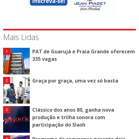
Mais Lidas
PAT de Guarujá e Praia Grande oferecem
335 vagas
Graça por graça, uma vez só basta
Clássico dos anos 80, ganha nova
produção e trilha sonora com
participação do Slash
Programa de segurança garante dois