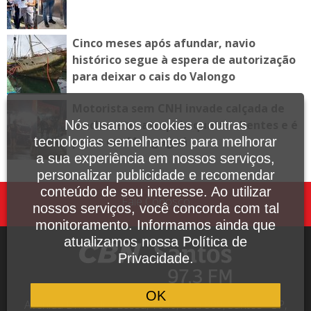
Cinco meses após afundar, navio
histórico segue à espera de autorização
para deixar o cais do Valongo
Motorista sem CNH invade calçada de
lanchonete, atropela quatro clientes e é
Nós usamos cookies e outras
preso em Mongaguá
tecnologias semelhantes para melhorar
a sua experiência em nossos serviços,
personalizar publicidade e recomendar
conteúdo de seu interesse. Ao utilizar
Fale Conosco
nossos serviços, você concorda com tal
monitoramento. Informamos ainda que
atualizamos nossa Política de
Privacidade.
OK
Avenida Dr. Pedro Lessa, 1640, sala 809, Santos - SP,