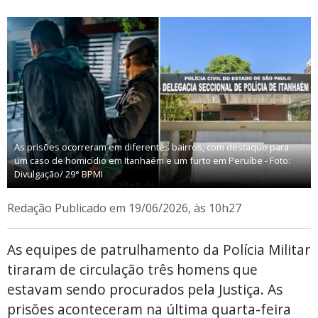
As prisões ocorreram em diferentes bairros, com destaque para
um caso de homicídio em Itanhaém e um furto em Peruíbe - Foto:
Divulgação/ 29° BPMI
Redação
Publicado em 19/06/2026, às 10h27
As equipes de patrulhamento da Polícia Militar
tiraram de circulação três homens que
estavam sendo procurados pela Justiça. As
prisões aconteceram na última quarta-feira