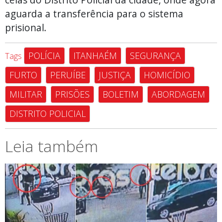
aguarda a transferência para o sistema
prisional.
POLÍCIA
ITANHAÉM
SEGURANÇA
Tags
FURTO
PERUÍBE
JUSTIÇA
HOMICÍDIO
MILITAR
PRISÕES
BOLETIM
ABORDAGEM
DISTRITO POLICIAL
Leia também