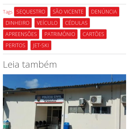
SEQUESTRO
SÃO VICENTE
DENÚNCIA
Tags
DINHEIRO
VEÍCULO
CÉDULAS
APREENSÕES
PATRIMÔNIO
CARTÕES
PERITOS
JET-SKI
Leia também