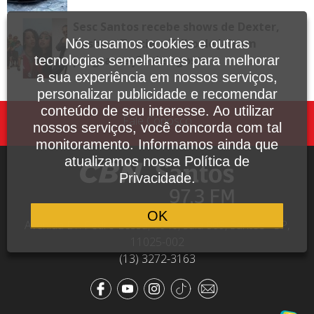
Sesc Santos recebe shows de Dexter,
Tasha e Tracie e Tribo de Jah em
Nós usamos cookies e outras
programação de agosto
tecnologias semelhantes para melhorar
a sua experiência em nossos serviços,
personalizar publicidade e recomendar
conteúdo de seu interesse. Ao utilizar
Fale Conosco
nossos serviços, você concorda com tal
monitoramento. Informamos ainda que
atualizamos nossa Política de
Privacidade.
OK
Avenida Dr. Pedro Lessa, 1640, sala 809, Santos - SP,
11025-002
(13) 3272-3163