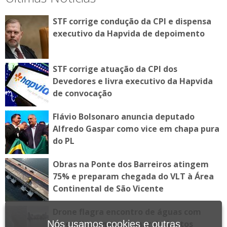
STF corrige condução da CPI e dispensa
executivo da Hapvida de depoimento
STF corrige atuação da CPI dos
Devedores e livra executivo da Hapvida
de convocação
Flávio Bolsonaro anuncia deputado
Alfredo Gaspar como vice em chapa pura
do PL
Obras na Ponte dos Barreiros atingem
75% e preparam chegada do VLT à Área
Continental de São Vicente
Drone flagra encontro de águas com
cores diferentes no mar de Santos
Nós usamos cookies e outras