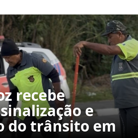
oz recebe
sinalização e
o do trânsito em