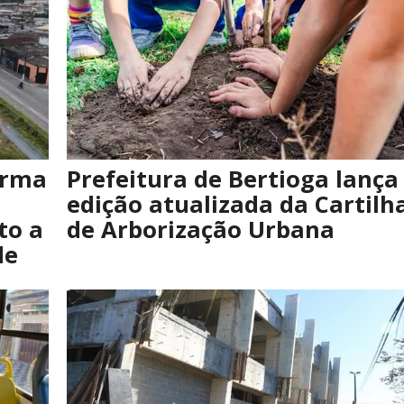
orma
Prefeitura de Bertioga lança
edição atualizada da Cartilh
to a
de Arborização Urbana
de