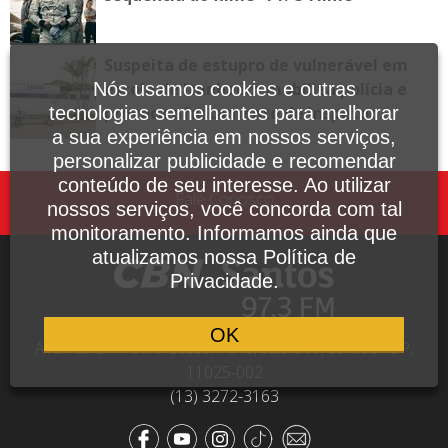
Suspeita de estupro de vulnerável em
Nós usamos cookies e outras
escola de Itanhaém mobiliza polícia e
tecnologias semelhantes para melhorar
provoca afastamento de inspetor
a sua experiência em nossos serviços,
personalizar publicidade e recomendar
conteúdo de seu interesse. Ao utilizar
Fale Conosco
nossos serviços, você concorda com tal
monitoramento. Informamos ainda que
atualizamos nossa Política de
Privacidade.
OK
Avenida Dr. Pedro Lessa, 1640, sala 809, Santos - SP,
11025-002
(13) 3272-3163