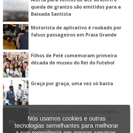
queda de granizo são emitidos para a
Baixada Santista
Motorista de aplicativo é roubado por
falsos passageiros em Praia Grande
Filhos de Pelé comemoram primeira
década de museu do Rei do Futebol
Graça por graça, uma vez só basta
Nova lei sancionada por Lula amplia
Nós usamos cookies e outras
penas para crimes sexuais contra
tecnologias semelhantes para melhorar
crianças no ambiente digital
a sua experiência em nossos serviços,