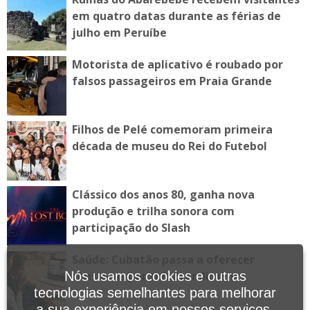
em quatro datas durante as férias de
julho em Peruíbe
Motorista de aplicativo é roubado por
falsos passageiros em Praia Grande
Filhos de Pelé comemoram primeira
década de museu do Rei do Futebol
Clássico dos anos 80, ganha nova
produção e trilha sonora com
participação do Slash
Saúde: Cubatão passa a oferecer
Nós usamos cookies e outras
consultas por teleatendimento
tecnologias semelhantes para melhorar
a sua experiência em nossos serviços,