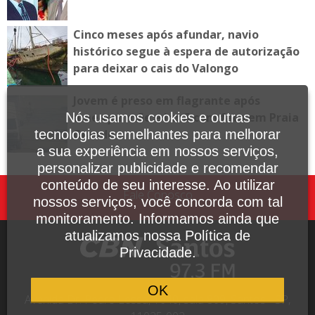
Cinco meses após afundar, navio
histórico segue à espera de autorização
para deixar o cais do Valongo
Jovem é preso em flagrante após
Nós usamos cookies e outras
ameaçar mãe e irmã com faca em Praia
tecnologias semelhantes para melhorar
Grande
a sua experiência em nossos serviços,
personalizar publicidade e recomendar
conteúdo de seu interesse. Ao utilizar
Fale Conosco
nossos serviços, você concorda com tal
monitoramento. Informamos ainda que
atualizamos nossa Política de
Privacidade.
OK
Avenida Dr. Pedro Lessa, 1640, sala 809, Santos - SP,