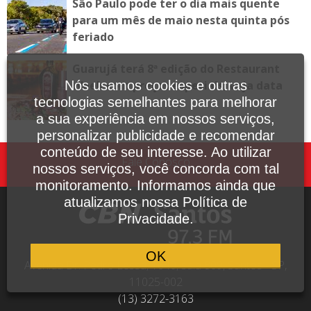
São Paulo pode ter o dia mais quente
para um mês de maio nesta quinta pós
feriado
Guarujá terá 8ª edição do Restaurant
Nós usamos cookies e outras
Week com preços especiais; veja data
tecnologias semelhantes para melhorar
a sua experiência em nossos serviços,
personalizar publicidade e recomendar
conteúdo de seu interesse. Ao utilizar
Fale Conosco
nossos serviços, você concorda com tal
monitoramento. Informamos ainda que
atualizamos nossa Política de
Privacidade.
OK
Avenida Dr. Pedro Lessa, 1640, sala 809, Santos - SP,
11025-002
(13) 3272-3163