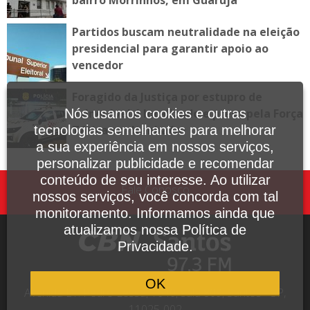
Partidos buscam neutralidade na eleição
presidencial para garantir apoio ao
vencedor
Foragido da Justiça por estupro de
vulnerável é localizado e preso pela Força
Nós usamos cookies e outras
Tática em Itanhaém
tecnologias semelhantes para melhorar
a sua experiência em nossos serviços,
personalizar publicidade e recomendar
conteúdo de seu interesse. Ao utilizar
Fale Conosco
nossos serviços, você concorda com tal
monitoramento. Informamos ainda que
atualizamos nossa Política de
Privacidade.
OK
Avenida Dr. Pedro Lessa, 1640, sala 809, Santos - SP,
11025-002