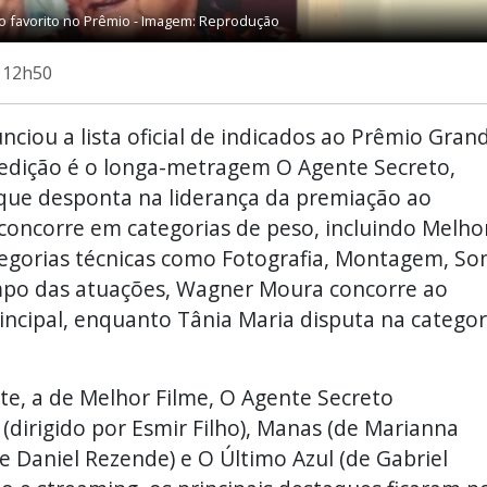
o favorito no Prêmio - Imagem: Reprodução
s 12h50
ciou a lista oficial de indicados ao Prêmio Gran
 edição é o longa-metragem O Agente Secreto,
 que desponta na liderança da premiação ao
concorre em categorias de peso, incluindo Melho
ategorias técnicas como Fotografia, Montagem, So
mpo das atuações, Wagner Moura concorre ao
incipal, enquanto Tânia Maria disputa na categor
te, a de Melhor Filme, O Agente Secreto
irigido por Esmir Filho), Manas (de Marianna
e Daniel Rezende) e O Último Azul (de Gabriel