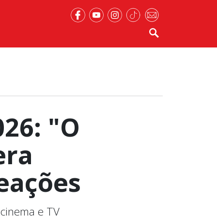
26: "O
era
eações
 cinema e TV