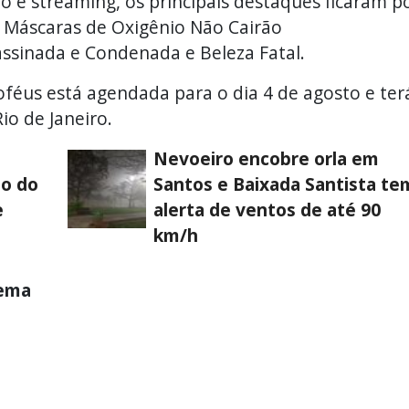
o e streaming, os principais destaques ficaram p
 Máscaras de Oxigênio Não Cairão
ssinada e Condenada e Beleza Fatal.
roféus está agendada para o dia 4 de agosto e ter
io de Janeiro.
Nevoeiro encobre orla em
to do
Santos e Baixada Santista te
e
alerta de ventos de até 90
km/h
nema