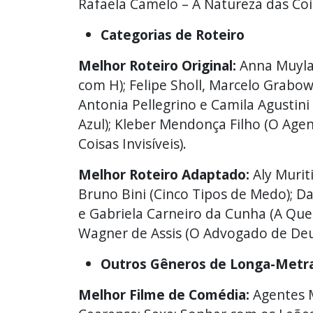
Rafaela Camelo – A Natureza das Cois
Categorias de Roteiro
Melhor Roteiro Original:
Anna Muyla
com H); Felipe Sholl, Marcelo Grabo
Antonia Pellegrino e Camila Agustini
Azul); Kleber Mendonça Filho (O Age
Coisas Invisíveis).
Melhor Roteiro Adaptado:
Aly Murit
Bruno Bini (Cinco Tipos de Medo); D
e Gabriela Carneiro da Cunha (A Que
Wagner de Assis (O Advogado de Deu
Outros Gêneros de Longa-Met
Melhor Filme de Comédia:
Agentes Mu