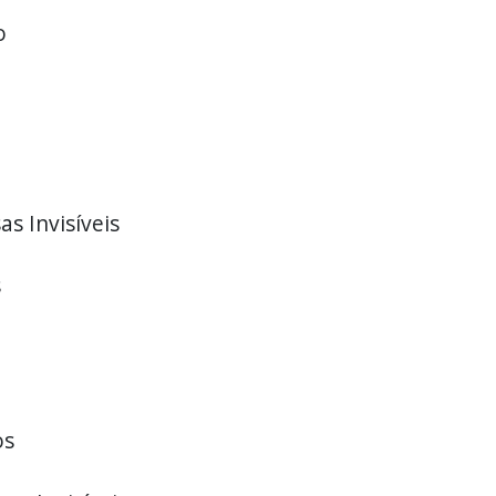
o
s Invisíveis
s
os