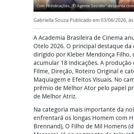
Com 18 indicações, "O Agente Secreto" desponta com
Gabriella Souza
Publicado em 03/06/2026, à
A Academia Brasileira de Cinema anun
Otelo 2026. O principal destaque da
dirigido por Kleber Mendonça Filho,
acumular 18 indicações. A produção 
Filme, Direção, Roteiro Original e c
Maquiagem e Efeitos Visuais. No ca
prêmio de Melhor Ator pelo papel pr
de Melhor Atriz.
Na categoria mais importante da noi
enfrentará os longas Homem com H (d
Brennand), O Filho de Mil Homens (d