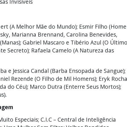
as Invisíveis
ert (A Melhor Mãe do Mundo); Esmir Filho (Hom
wsky, Marianna Brennand, Carolina Benevides,
 (Manas); Gabriel Mascaro e Tibério Azul (O Últim
nte Secreto); Rafaela Camelo (A Natureza das
iba e Jessica Candal (Barba Ensopada de Sangue);
aniel Rezende (O Filho de Mil Homens); Eryk Roch
da do Céu); Marco Dutra (Enterre Seus Mortos);
s).
ragem
ito Especiais; C.I.C – Central de Inteligência