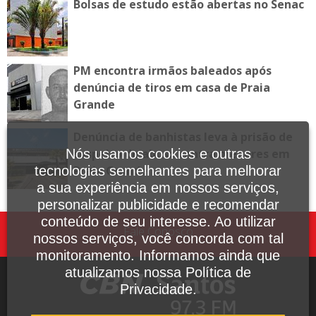
Bolsas de estudo estão abertas no Senac
PM encontra irmãos baleados após
denúncia de tiros em casa de Praia
Grande
Denúncia de banhistas leva à prisão de
Nós usamos cookies e outras
suspeito de abuso contra menores em
tecnologias semelhantes para melhorar
Praia Grande
a sua experiência em nossos serviços,
personalizar publicidade e recomendar
conteúdo de seu interesse. Ao utilizar
Fale Conosco
nossos serviços, você concorda com tal
monitoramento. Informamos ainda que
atualizamos nossa Política de
Privacidade.