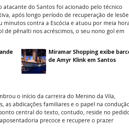
 atacante do Santos foi acionado pelo técnico
nitiva, após longo período de recuperação de lesõe
ou minutos contra a Escócia e atuou por meia hor
l de pênalti nos acréscimos, o seu nono gol em
rande
Miramar Shopping exibe barc
de Amyr Klink em Santos
mbrou o início da carreira do Menino da Vila,
s, as abdicações familiares e o papel na conduçã
O ponto central do texto, contudo, reside no pedid
 aposentadoria precoce e recupere o prazer