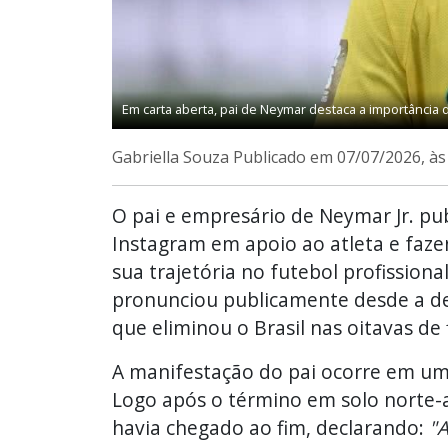
Em carta aberta, pai de Neymar destaca a importância de
Gabriella Souza
Publicado em 07/07/2026, à
O pai e empresário de Neymar Jr. pub
Instagram em apoio ao atleta e faz
sua trajetória no futebol profission
pronunciou publicamente desde a der
que eliminou o Brasil nas oitavas de f
A manifestação do pai ocorre em um
Logo após o término em solo norte-
havia chegado ao fim, declarando:
"A