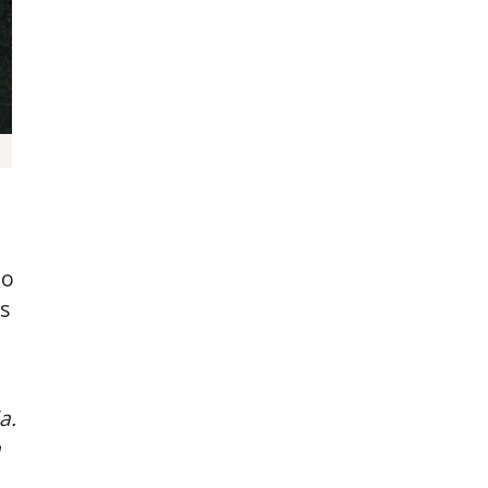
ão
s
a.
a