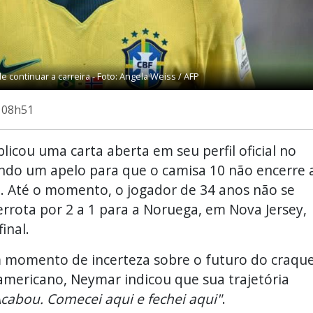
 continuar a carreira - Foto: Angela Weiss / AFP
s 08h51
licou uma carta aberta em seu perfil oficial no
endo um apelo para que o camisa 10 não encerre 
al. Até o momento, o jogador de 34 anos não se
rota por 2 a 1 para a Noruega, em Nova Jersey,
inal.
 momento de incerteza sobre o futuro do craque
americano, Neymar indicou que sua trajetória
cabou. Comecei aqui e fechei aqui"
.