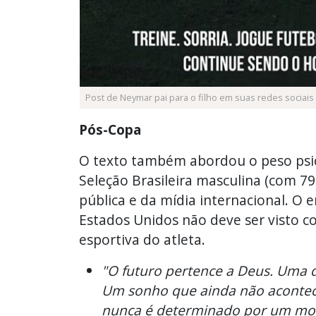
Post de Neymar pai para o filho em suas redes sociais
Pós-Copa
O texto também abordou o peso psico
Seleção Brasileira masculina (com 79 
pública e da mídia internacional. O 
Estados Unidos não deve ser visto c
esportiva do atleta.
"O futuro pertence a Deus. Uma d
Um sonho que ainda não aconteceu
nunca é determinado por um mome