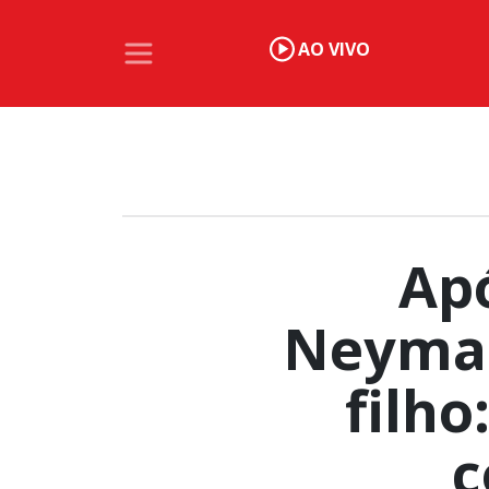
AO VIVO
Apó
Neymar
filho
c