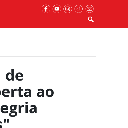
i de
erta ao
legria
s"