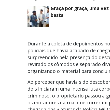
Graça por graça, uma vez
basta
Durante a coleta de depoimentos no l
policiais que havia acabado de chega
surpreendido pela presença do desco
revirado os cômodos e separado diver
organizando o material para concluir 
Ao perceber que havia sido descober
dois iniciaram uma intensa luta corp
criminoso, o proprietário passou a g
os moradores da rua, que correram p
chegada das viaturas da Polícia Milit