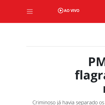
AO VIVO
PM
flag
Criminoso já havia separado os