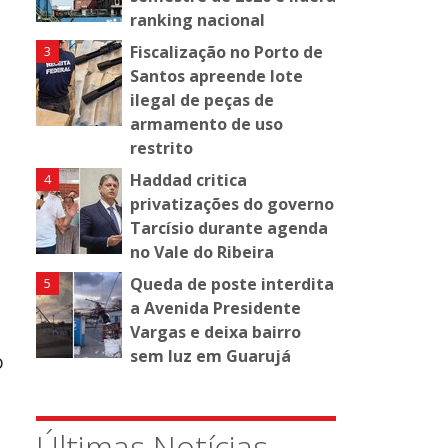
ranking nacional
Fiscalização no Porto de
Santos apreende lote
ilegal de peças de
armamento de uso
restrito
Haddad critica
privatizações do governo
Tarcísio durante agenda
a
no Vale do Ribeira
Queda de poste interdita
a Avenida Presidente
Vargas e deixa bairro
sem luz em Guarujá
o
Últimas Notícias