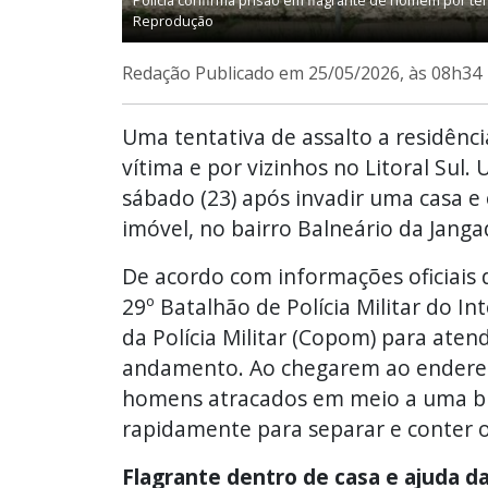
Polícia confirma prisão em flagrante de homem por ten
Reprodução
Redação
Publicado em 25/05/2026, às 08h34
Uma tentativa de assalto a residênc
vítima e por vizinhos no Litoral Sul
sábado (23) após invadir uma casa e 
imóvel, no bairro Balneário da Janga
De acordo com informações oficiais 
29º Batalhão de Polícia Militar do In
da Polícia Militar (Copom) para ate
andamento. Ao chegarem ao endereço 
homens atracados em meio a uma brig
rapidamente para separar e conter o
Flagrante dentro de casa e ajuda d