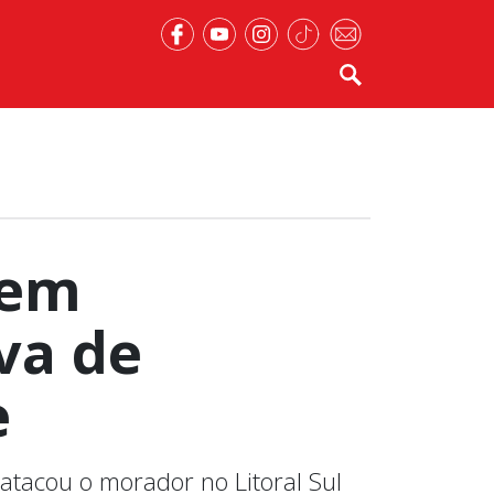
 em
va de
e
atacou o morador no Litoral Sul