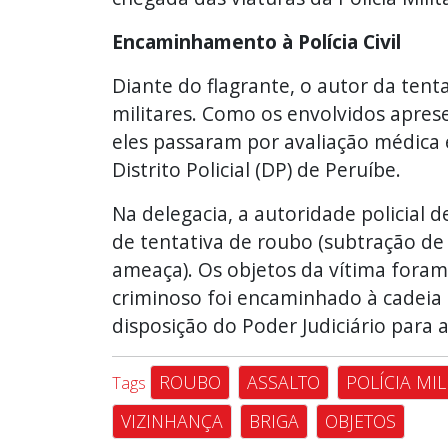
Encaminhamento à Polícia Civil
Diante do flagrante, o autor da tent
militares. Como os envolvidos apres
eles passaram por avaliação médica e
Distrito Policial (DP) de Peruíbe.
Na delegacia, a autoridade policial d
de tentativa de roubo (subtração de
ameaça). Os objetos da vítima foram
criminoso foi encaminhado à cadeia 
disposição do Poder Judiciário para 
ROUBO
ASSALTO
POLÍCIA MIL
Tags
VIZINHANÇA
BRIGA
OBJETOS