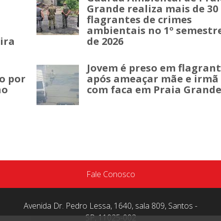
Grande realiza mais de 30
flagrantes de crimes
a
ambientais no 1º semestr
ira
de 2026
Jovem é preso em flagran
o por
após ameaçar mãe e irmã
no
com faca em Praia Grand
Fale Conosco
Avenida Dr. Pedro Lessa, 1640, sala 809, Santos -
SP, 11025-002