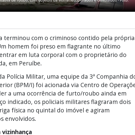
tativa de roubo, com objetos da vítima recuperados e devolvidos - Foto:
ia terminou com o criminoso contido pela própria
. Um homem foi preso em flagrante no último
entrar em luta corporal com o proprietário do
da, em Peruíbe.
da Polícia Militar, uma equipe da 3ª Companhia d
terior (BPM/I) foi acionada via Centro de Operaçõ
nder a uma ocorrência de furto/roubo ainda em
indicado, os policiais militares flagraram dois
a física no quintal do imóvel e agiram
s envolvidos.
a vizinhança