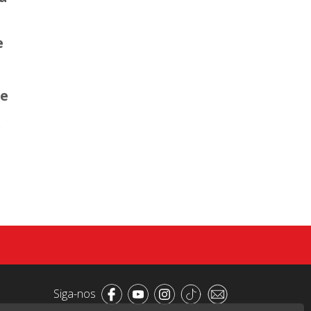
e
te
e
Siga-nos