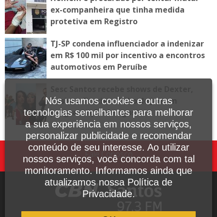
ex-companheira que tinha medida
protetiva em Registro
TJ-SP condena influenciador a indenizar
em R$ 100 mil por incentivo a encontros
automotivos em Peruíbe
Sesc Santos recebe shows de Dexter,
Tasha e Tracie e Tribo de Jah em
Nós usamos cookies e outras
programação de agosto
tecnologias semelhantes para melhorar
a sua experiência em nossos serviços,
personalizar publicidade e recomendar
conteúdo de seu interesse. Ao utilizar
Fale Conosco
nossos serviços, você concorda com tal
monitoramento. Informamos ainda que
atualizamos nossa Política de
Privacidade.