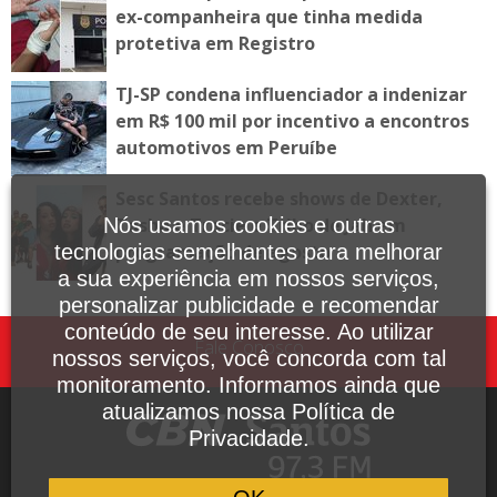
ex-companheira que tinha medida
protetiva em Registro
TJ-SP condena influenciador a indenizar
em R$ 100 mil por incentivo a encontros
automotivos em Peruíbe
Sesc Santos recebe shows de Dexter,
Tasha e Tracie e Tribo de Jah em
Nós usamos cookies e outras
programação de agosto
tecnologias semelhantes para melhorar
a sua experiência em nossos serviços,
personalizar publicidade e recomendar
conteúdo de seu interesse. Ao utilizar
Fale Conosco
nossos serviços, você concorda com tal
monitoramento. Informamos ainda que
atualizamos nossa Política de
Privacidade.