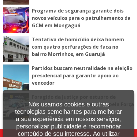
Programa de segurança garante dois
novos veículos para o patrulhamento da
GCM em Mongaguá
Tentativa de homicídio deixa homem
com quatro perfurações de faca no
bairro Morrinhos, em Guarujá
Partidos buscam neutralidade na eleição
presidencial para garantir apoio ao
vencedor
Foragido da Justiça por estupro de
vulnerável é localizado e preso pela Força
Nós usamos cookies e outras
Tática em Itanhaém
tecnologias semelhantes para melhorar
a sua experiência em nossos serviços,
personalizar publicidade e recomendar
conteúdo de seu interesse. Ao utilizar