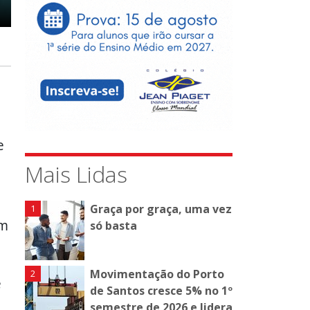
º
e
Mais Lidas
Graça por graça, uma vez
em
só basta
Movimentação do Porto
e
de Santos cresce 5% no 1º
semestre de 2026 e lidera