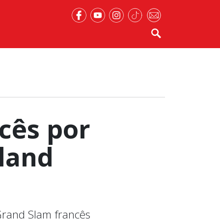
cês por
oland
 Grand Slam francês