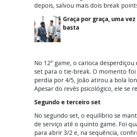
depois, salvou mais dois break points
Graça por graça, uma vez
basta
No 12º game, o carioca desperdiçou d
set para o tie-break. O momento foi
perdia por 4/5, João atirou a bola l
Apesar do revés psicológico, ele se 
Segundo e terceiro set
No segundo set, o equilíbrio se man
de serviço até o quinto game. Foi q
para abrir 3/2 e, na sequência, conf