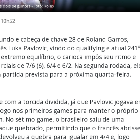
 dois seguintes - Foto: Rolex
s 10h52
undo e cabeça de chave 28 de Roland Garros,
ês Luka Pavlovic, vindo do qualifying e atual 241
extremo equilíbrio, o carioca impôs seu ritmo e
ciais de 7/6 (6), 6/4 e 6/2. Na segunda rodada, el
 partida prevista para a próxima quarta-feira.
com a torcida dividida, já que Pavlovic jogava 
logo nos primeiros games para manter o próprio
em. No sétimo game, o brasileiro saiu de uma
aque quebrado, permitindo que o francês abriss
devolveu a quebra para igualar em 4/4 e, logo