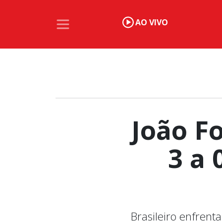
AO VIVO
João F
3 a 
Brasileiro enfrent