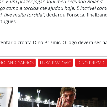
vos. É um prazer jogar aqui meu segundo Roland
ço como a torcida me ajudou hoje. É incrível com
 tive muita torcida"
, declarou Fonseca, finalizan
rtuguês.
entar o croata Dino Prizmic. O jogo deverá ser n
ROLAND GARROS
LUKA PAVLOVIC
DINO PRIZMIC