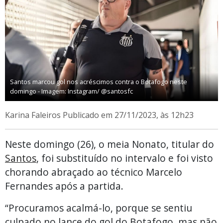
Santos marcou gol nos acréscimos contra o Botafogo neste
domingo - Imagem: Instagram/ @santosfc
Karina Faleiros
Publicado em 27/11/2023, às 12h23
Neste domingo (26), o meia Nonato, titular do
Santos
, foi substituído no intervalo e foi visto
chorando abraçado ao técnico Marcelo
Fernandes após a partida.
“Procuramos acalmá-lo, porque se sentiu
culpado no lance do gol do Botafogo, mas não