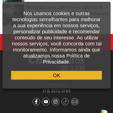
Motorista sem CNH invade calçada de
lanchonete, atropela quatro clientes e é
Nós usamos cookies e outras
preso em Mongaguá
tecnologias semelhantes para melhorar
a sua experiência em nossos serviços,
personalizar publicidade e recomendar
conteúdo de seu interesse. Ao utilizar
Fale Conosco
nossos serviços, você concorda com tal
monitoramento. Informamos ainda que
atualizamos nossa Política de
Privacidade.
OK
Avenida Dr. Pedro Lessa, 1640, sala 809, Santos - SP,
11025-002
(13) 3272-3163