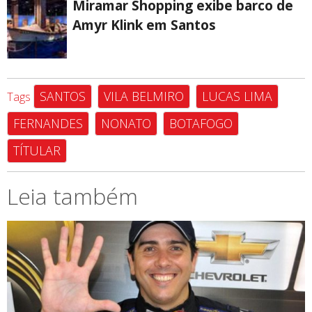
Miramar Shopping exibe barco de
Amyr Klink em Santos
SANTOS
VILA BELMIRO
LUCAS LIMA
Tags
FERNANDES
NONATO
BOTAFOGO
TÍTULAR
Leia também