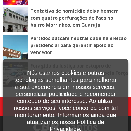
Tentativa de homicídio deixa homem
com quatro perfurações de faca no
bairro Morrinhos, em Guarujá
Partidos buscam neutralidade na eleição
presidencial para garantir apoio ao
vencedor
Foragido da Justiça por estupro de
vulnerável é localizado e preso pela Força
Nós usamos cookies e outras
Tática em Itanhaém
tecnologias semelhantes para melhorar
a sua experiência em nossos serviços,
personalizar publicidade e recomendar
conteúdo de seu interesse. Ao utilizar
Fale Conosco
nossos serviços, você concorda com tal
monitoramento. Informamos ainda que
atualizamos nossa Política de
Privacidade.