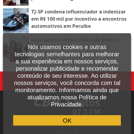
TJ-SP condena influenciador a indenizar
em R$ 100 mil por incentivo a encontros
automotivos em Peruíbe
Sesc Santos recebe shows de Dexter,
Tasha e Tracie e Tribo de Jah em
Nós usamos cookies e outras
programação de agosto
tecnologias semelhantes para melhorar
a sua experiência em nossos serviços,
personalizar publicidade e recomendar
conteúdo de seu interesse. Ao utilizar
Fale Conosco
nossos serviços, você concorda com tal
monitoramento. Informamos ainda que
atualizamos nossa Política de
Privacidade.
OK
Avenida Dr. Pedro Lessa, 1640, sala 809, Santos - SP,
11025-002