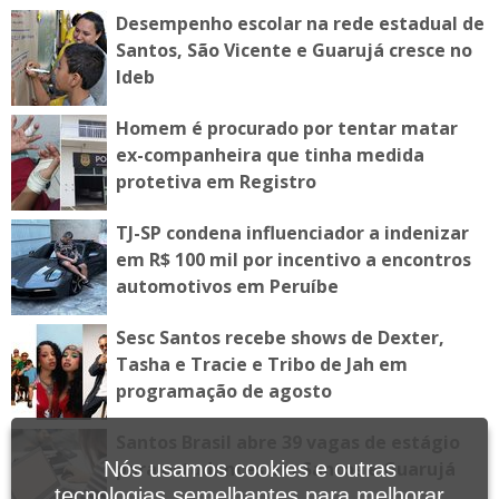
Desempenho escolar na rede estadual de
Santos, São Vicente e Guarujá cresce no
Ideb
Homem é procurado por tentar matar
ex-companheira que tinha medida
protetiva em Registro
TJ-SP condena influenciador a indenizar
em R$ 100 mil por incentivo a encontros
automotivos em Peruíbe
Sesc Santos recebe shows de Dexter,
Tasha e Tracie e Tribo de Jah em
programação de agosto
Santos Brasil abre 39 vagas de estágio
para estudantes em Santos e Guarujá
Nós usamos cookies e outras
tecnologias semelhantes para melhorar