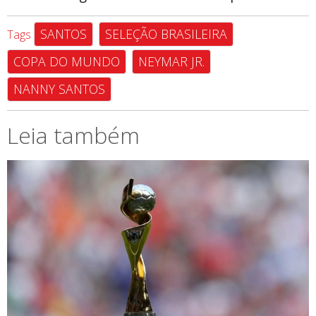
SANTOS
SELEÇÃO BRASILEIRA
Tags
COPA DO MUNDO
NEYMAR JR.
NANNY SANTOS
Leia também