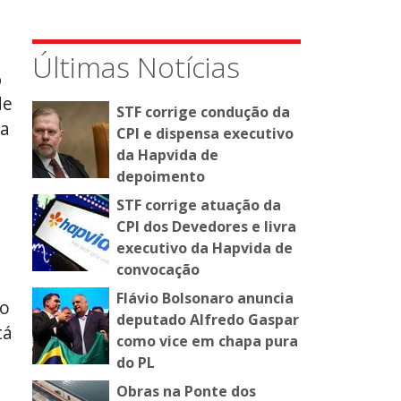
Últimas Notícias
%
de
STF corrige condução da
ra
CPI e dispensa executivo
da Hapvida de
depoimento
STF corrige atuação da
CPI dos Devedores e livra
executivo da Hapvida de
convocação
Flávio Bolsonaro anuncia
do
deputado Alfredo Gaspar
tá
como vice em chapa pura
do PL
Obras na Ponte dos