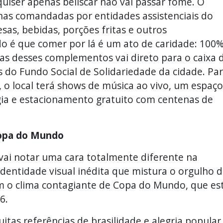
uiser apenas beliscar não vai passar fome. O
has comandadas por entidades assistenciais do
as, bebidas, porções fritas e outros
 é que comer por lá é um ato de caridade: 100
as desses complementos vai direto para o caixa 
os do Fundo Social de Solidariedade da cidade. Pa
, o local terá shows de música ao vivo, um espaço
gia e estacionamento gratuito com centenas de
Copa do Mundo
 vai notar uma cara totalmente diferente na
entidade visual inédita que mistura o orgulho 
om o clima contagiante de Copa do Mundo, que es
6.
itas referências de brasilidade e alegria popular