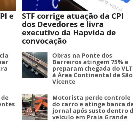
PI e
STF corrige atuação da CPI
dos Devedores e livra
executivo da Hapvida de
convocação
cia
Obras na Ponte dos
par
Barreiros atingem 75% e
ura
preparam chegada do VLT
à Área Continental de São
Vicente
 de
Motorista perde controle
entes
do carro e atinge banca d
jornal após susto dentro 
veículo em Praia Grande