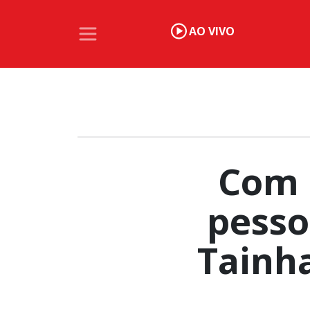
AO VIVO
Com 
pesso
Tainh