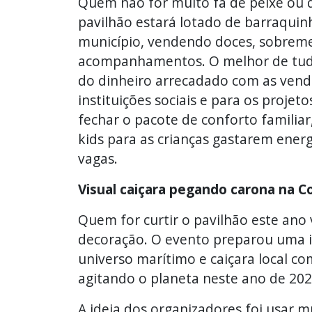
Quem não for muito fã de peixe ou q
pavilhão estará lotado de barraquin
município, vendendo doces, sobremes
acompanhamentos. O melhor de tudo
do dinheiro arrecadado com as vend
instituições sociais e para os projet
fechar o pacote de conforto familiar
kids para as crianças gastarem ener
vagas.
Visual caiçara pegando carona na 
Quem for curtir o pavilhão este ano
decoração. O evento preparou uma id
universo marítimo e caiçara local c
agitando o planeta neste ano de 202
A ideia dos organizadores foi usar mu