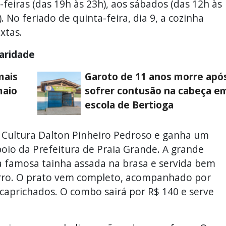
-feiras (das 19h às 23h), aos sábados (das 12h às
 No feriado de quinta-feira, dia 9, a cozinha
xtas.
caridade
mais
Garoto de 11 anos morre apó
maio
sofrer contusão na cabeça e
escola de Bertioga
 Cultura Dalton Pinheiro Pedroso e ganha um
oio da Prefeitura de Praia Grande. A grande
a famosa tainha assada na brasa e servida bem
rro. O prato vem completo, acompanhado por
 caprichados. O combo sairá por R$ 140 e serve