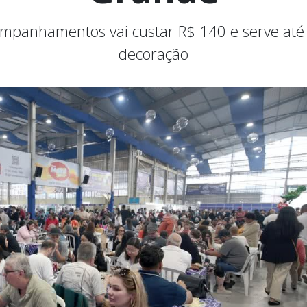
mpanhamentos vai custar R$ 140 e serve até
decoração