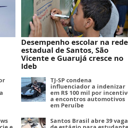
Desempenho escolar na rede
estadual de Santos, São
Vicente e Guarujá cresce no
Ideb
or
TJ-SP condena
influenciador a indenizar
a
em R$ 100 mil por incenti
a encontros automotivos
em Peruíbe
ows
Santos Brasil abre 39 vaga
cie e
de estágio para estudant