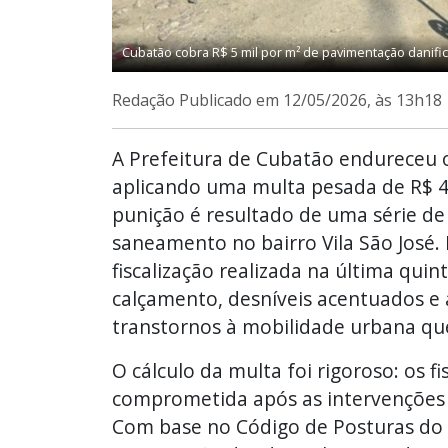
Cubatão cobra R$ 5 mil por m² de pavimentação danific
Redação
Publicado em 12/05/2026, às 13h18
A Prefeitura de Cubatão endureceu o 
aplicando uma multa pesada de R$ 4
punição é resultado de uma série de 
saneamento no bairro Vila São José.
fiscalização realizada na última quin
calçamento, desníveis acentuados e
transtornos à mobilidade urbana que
O cálculo da multa foi rigoroso: os 
comprometida após as intervenções 
Com base no Código de Posturas do m