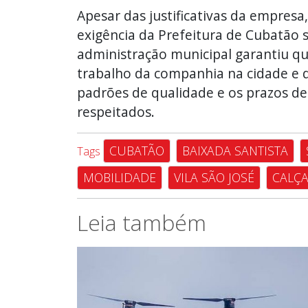
Apesar das justificativas da empresa
exigência da Prefeitura de Cubatão s
administração municipal garantiu q
trabalho da companhia na cidade e 
padrões de qualidade e os prazos d
respeitados.
CUBATÃO
BAIXADA SANTISTA
Tags
MOBILIDADE
VILA SÃO JOSÉ
CALÇ
Leia também