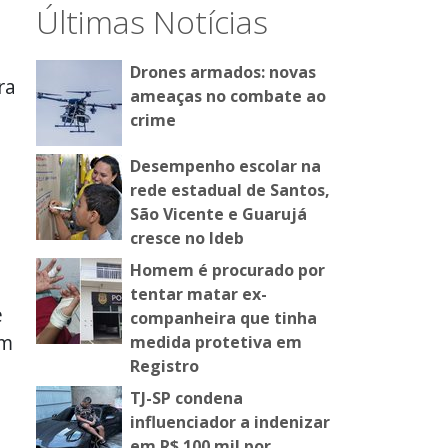
Últimas Notícias
Drones armados: novas
ra
ameaças no combate ao
crime
Desempenho escolar na
rede estadual de Santos,
São Vicente e Guarujá
cresce no Ideb
Homem é procurado por
tentar matar ex-
e
companheira que tinha
em
medida protetiva em
Registro
TJ-SP condena
influenciador a indenizar
em R$ 100 mil por