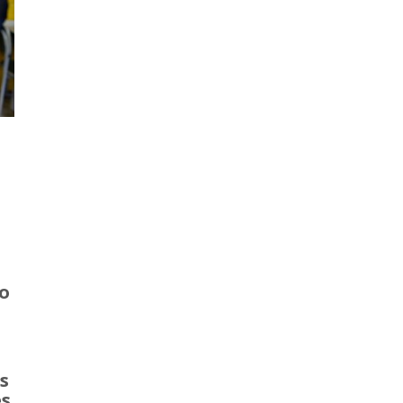
vo
s
es