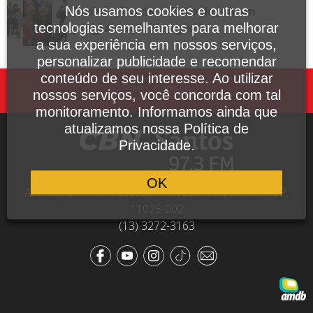
Tasha e Tracie e Tribo de Jah em
Nós usamos cookies e outras
programação de agosto
tecnologias semelhantes para melhorar
a sua experiência em nossos serviços,
personalizar publicidade e recomendar
conteúdo de seu interesse. Ao utilizar
Fale Conosco
nossos serviços, você concorda com tal
monitoramento. Informamos ainda que
atualizamos nossa Política de
Privacidade.
OK
Avenida Dr. Pedro Lessa, 1640, sala 809, Santos - SP,
11025-002
(13) 3272-3163