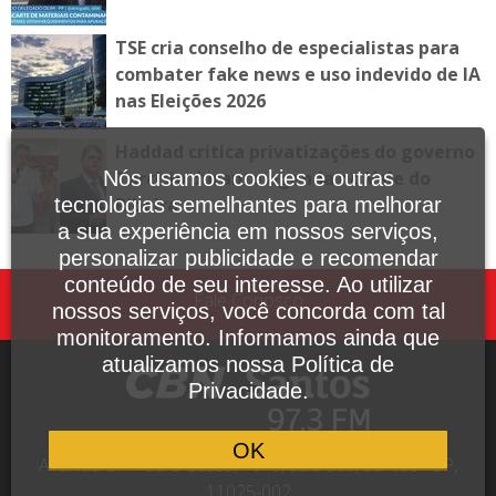
TSE cria conselho de especialistas para
combater fake news e uso indevido de IA
nas Eleições 2026
Haddad critica privatizações do governo
Tarcísio durante agenda no Vale do
Nós usamos cookies e outras
Ribeira
tecnologias semelhantes para melhorar
a sua experiência em nossos serviços,
personalizar publicidade e recomendar
conteúdo de seu interesse. Ao utilizar
Fale Conosco
nossos serviços, você concorda com tal
monitoramento. Informamos ainda que
atualizamos nossa Política de
Privacidade.
OK
Avenida Dr. Pedro Lessa, 1640, sala 809, Santos - SP,
11025-002