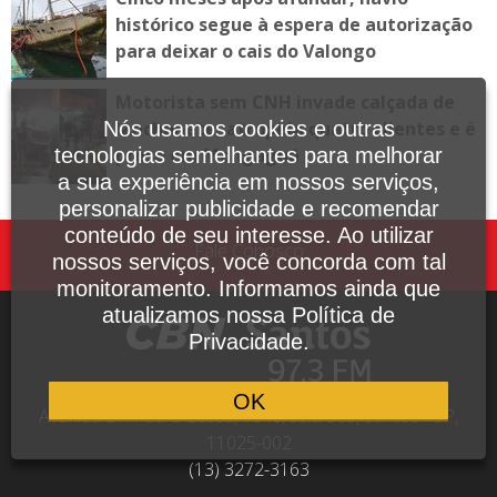
histórico segue à espera de autorização
para deixar o cais do Valongo
Motorista sem CNH invade calçada de
lanchonete, atropela quatro clientes e é
Nós usamos cookies e outras
preso em Mongaguá
tecnologias semelhantes para melhorar
a sua experiência em nossos serviços,
personalizar publicidade e recomendar
conteúdo de seu interesse. Ao utilizar
Fale Conosco
nossos serviços, você concorda com tal
monitoramento. Informamos ainda que
atualizamos nossa Política de
Privacidade.
OK
Avenida Dr. Pedro Lessa, 1640, sala 809, Santos - SP,
11025-002
(13) 3272-3163