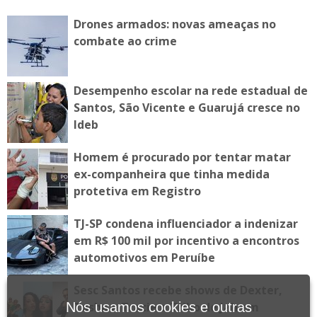
Drones armados: novas ameaças no
combate ao crime
Desempenho escolar na rede estadual de
Santos, São Vicente e Guarujá cresce no
Ideb
Homem é procurado por tentar matar
ex-companheira que tinha medida
protetiva em Registro
TJ-SP condena influenciador a indenizar
em R$ 100 mil por incentivo a encontros
automotivos em Peruíbe
Sesc Santos recebe shows de Dexter,
Tasha e Tracie e Tribo de Jah em
Nós usamos cookies e outras