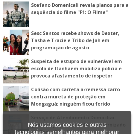
Stefano Domenicali revela planos para a
sequência do filme "F1: O Filme"
Sesc Santos recebe shows de Dexter,
Tasha e Tracie e Tribo de Jah em
programação de agosto
Suspeita de estupro de vulnerável em
escola de Itanhaém mobiliza polícia e
provoca afastamento de inspetor
Colisão com carreta arremessa carro
contra mureta de proteção em
Mongaguá; ninguém ficou ferido
Serviço de Atendimento Domiciliar
Nós usamos cookies e outras
ganha espaço ampliado e modernizado
tecnologias semelhantes para melhorar
em Praia Grande