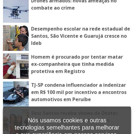
Drones armados: novas ameaças no
combate ao crime
Desempenho escolar na rede estadual de
Santos, São Vicente e Guarujá cresce no
Ideb
Homem é procurado por tentar matar
ex-companheira que tinha medida
protetiva em Registro
TJ-SP condena influenciador a indenizar
em R$ 100 mil por incentivo a encontros
automotivos em Peruíbe
Sesc Santos recebe shows de Dexter,
Tasha e Tracie e Tribo de Jah em
Nós usamos cookies e outras
programação de agosto
tecnologias semelhantes para melhorar