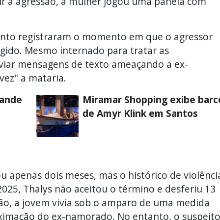
r a agressão, a mulher jogou uma panela com
nto registraram o momento em que o agressor
ngido. Mesmo internado para tratar as
viar mensagens de texto ameaçando a ex-
vez" a mataria.
rande
Miramar Shopping exibe barc
de Amyr Klink em Santos
u apenas dois meses, mas o histórico de violênci
2025, Thalys não aceitou o término e desferiu 13
tão, a jovem vivia sob o amparo de uma medida
oximação do ex-namorado. No entanto, o suspeit