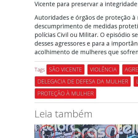
Vicente para preservar a integridade
Autoridades e órgãos de proteção à
descumprimento de medidas proteti
polícias Civil ou Militar. O episódio
desses agressores e para a importân
acolhimento de mulheres que sofrem
SÃO VICENTE
VIOLÊNCIA
AGR
Tags
DELEGACIA DE DEFESA DA MULHER
PROTEÇÃO À MULHER
Leia também