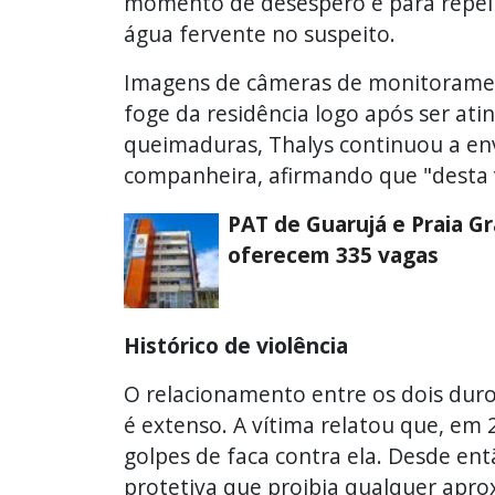
momento de desespero e para repeli
água fervente no suspeito.
Imagens de câmeras de monitorame
foge da residência logo após ser ati
queimaduras, Thalys continuou a en
companheira, afirmando que "desta 
PAT de Guarujá e Praia G
oferecem 335 vagas
Histórico de violência
O relacionamento entre os dois duro
é extenso. A vítima relatou que, em 
golpes de faca contra ela. Desde en
protetiva que proibia qualquer apr