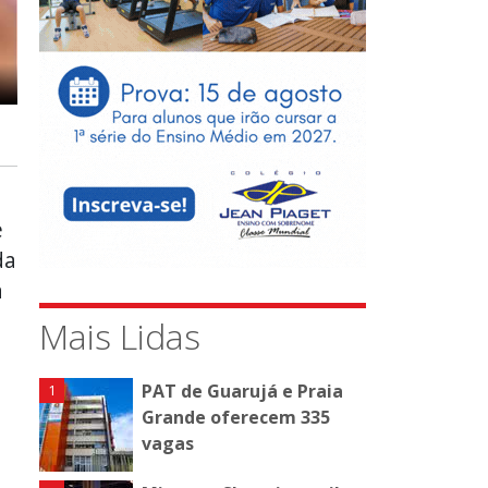
o
e
da
a
Mais Lidas
PAT de Guarujá e Praia
Grande oferecem 335
vagas