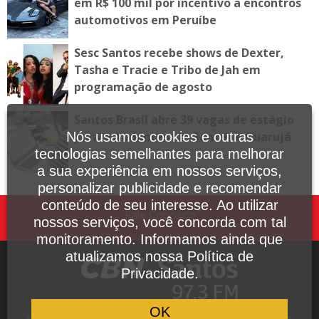
em R$ 100 mil por incentivo a encontros
automotivos em Peruíbe
Sesc Santos recebe shows de Dexter,
Tasha e Tracie e Tribo de Jah em
programação de agosto
Santos Brasil abre 39 vagas de estágio
para estudantes em Santos e Guarujá
Nós usamos cookies e outras
tecnologias semelhantes para melhorar
a sua experiência em nossos serviços,
personalizar publicidade e recomendar
conteúdo de seu interesse. Ao utilizar
Fale Conosco
nossos serviços, você concorda com tal
monitoramento. Informamos ainda que
atualizamos nossa Política de
Privacidade.
OK