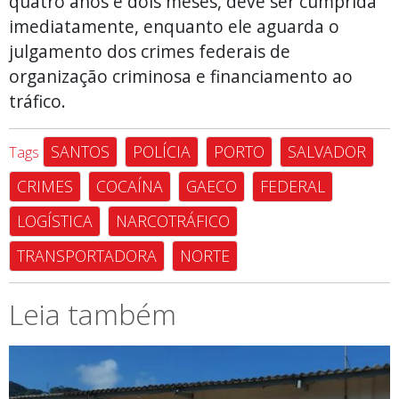
quatro anos e dois meses, deve ser cumprida
imediatamente, enquanto ele aguarda o
julgamento dos crimes federais de
organização criminosa e financiamento ao
tráfico.
SANTOS
POLÍCIA
PORTO
SALVADOR
Tags
CRIMES
COCAÍNA
GAECO
FEDERAL
LOGÍSTICA
NARCOTRÁFICO
TRANSPORTADORA
NORTE
Leia também