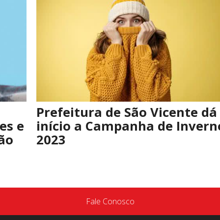
Prefeitura de São Vicente dá
es e
início a Campanha de Invern
ão
2023
Fale Conosco