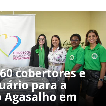
60 cobertores e
uário para a
 Agasalho em