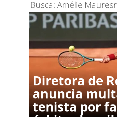
Busca: Amélie Maures
Diretora de 
anuncia multa
tenista por f