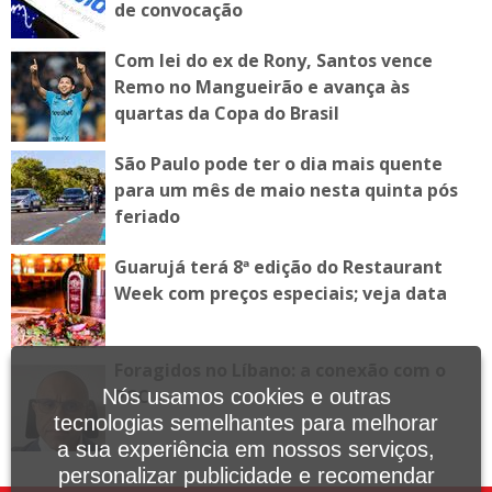
de convocação
Com lei do ex de Rony, Santos vence
Remo no Mangueirão e avança às
quartas da Copa do Brasil
São Paulo pode ter o dia mais quente
para um mês de maio nesta quinta pós
feriado
Guarujá terá 8ª edição do Restaurant
Week com preços especiais; veja data
Foragidos no Líbano: a conexão com o
Nós usamos cookies e outras
PCC
tecnologias semelhantes para melhorar
a sua experiência em nossos serviços,
personalizar publicidade e recomendar