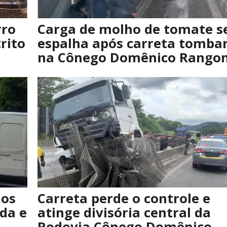
rro
Carga de molho de tomate s
rito
espalha após carreta tomba
na Cônego Domênico Rangon
ios
Carreta perde o controle e
da e
atinge divisória central da
Rodovia Cônego Domênico