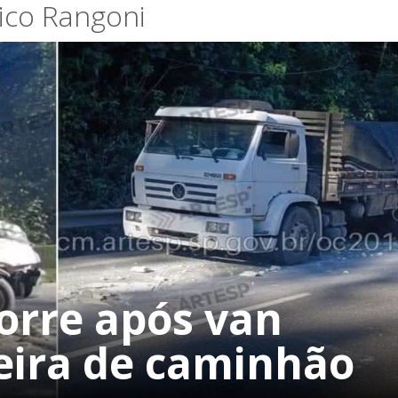
co Rangoni
orre após van
seira de caminhão