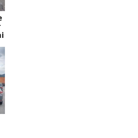
e
r
i