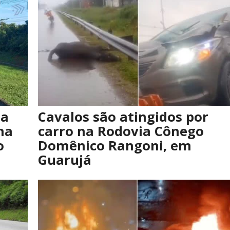
ta
Cavalos são atingidos por
na
carro na Rodovia Cônego
o
Domênico Rangoni, em
Guarujá