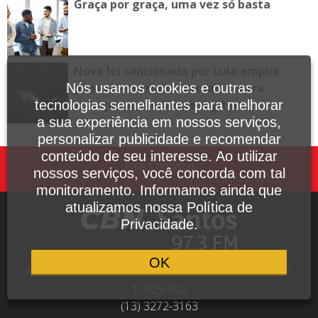
Graça por graça, uma vez só basta
Nova lei sancionada por Lula amplia
Nós usamos cookies e outras
penas para crimes sexuais contra
tecnologias semelhantes para melhorar
crianças no ambiente digital
a sua experiência em nossos serviços,
personalizar publicidade e recomendar
conteúdo de seu interesse. Ao utilizar
Fale Conosco
nossos serviços, você concorda com tal
monitoramento. Informamos ainda que
atualizamos nossa Política de
Privacidade.
OK
Avenida Dr. Pedro Lessa, 1640, sala 809, Santos - SP,
11025-002
(13) 3272-3163